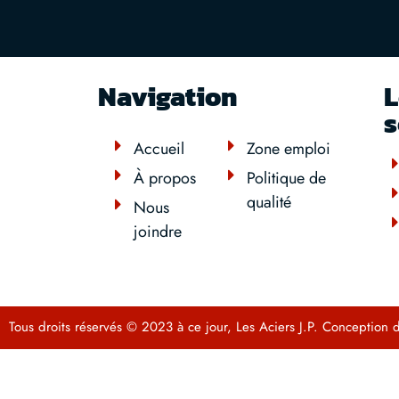
Navigation
L
s
Accueil
Zone emploi
À propos
Politique de
qualité
Nous
joindre
Tous droits réservés © 2023 à ce jour, Les Aciers J.P. Conception