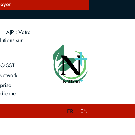
oyer
 – AJP : Votre
utions sur
O SST
Network
prise
dienne
FR
EN