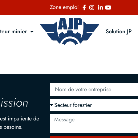
Zone emploi
teur minier
Solution JP
ission
est impatiente de
s besoins.